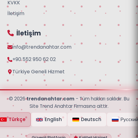
KVKK
İletişim
İletişim
info@trendanahtar.com
+90 552 950 62 02
Türkiye Geneli Hizmet
© 2026
trendanahtar.com
- Tüm hakları saklıdır. Bu
Site Trend Anahtar Firmasına aittir.
Türkçe
English
Deutsch
Русский
Güvenli Platform
Kaliteli Hizmet