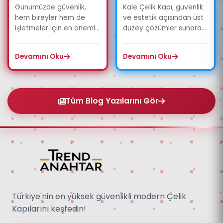
Karşılaştırması
Günümüzde güvenlik,
Kale Çelik Kapı, güvenlik
hem bireyler hem de
ve estetik açısından üst
işletmeler için en önemli
düzey çözümler sunarak
konuların başında
konut ve iş yerleri için
gelmektedir. Özellikle
güvenilir kapılar üre...
Devamını Oku
Devamını Oku
değerli eşyal...
Tüm Blog Yazılarını Gör
Türkiye'nin en yüksek güvenlikli modern Çelik
Kapılarını keşfedin!