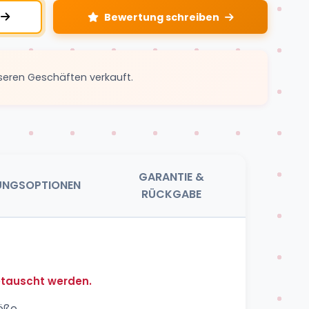
Bewertung schreiben
seren Geschäften verkauft.
GARANTIE &
UNGSOPTIONEN
RÜCKGABE
etauscht werden.
öße.