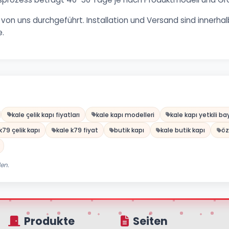
on uns durchgeführt. Installation und Versand sind innerhalb
e.
kale çelik kapı fiyatları
kale kapı modelleri
kale kapı yetkili ba
k79 çelik kapı
kale k79 fiyat
butik kapı
kale butik kapı
öz
den.
Produkte
Seiten