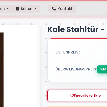
gen
Seiten
Kontakt
Kale Stahltür -
LISTENPREIS:
Aramaya başlamak için ürün adı veya model kodu yazın
ÜBERWEISUNGSPREIS:
%10
Favorilere Ekle