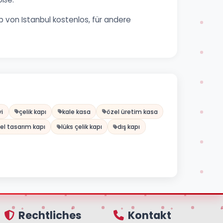
 von Istanbul kostenlos, für andere
yi
çelik kapı
kale kasa
özel üretim kasa
el tasarım kapı
lüks çelik kapı
dış kapı
Rechtliches
Kontakt