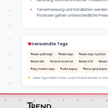
•
Türvermessung und Installation werden v
Provinzen gelten unterschiedliche Preis
Verwandte Tags
kale çelik kapı
kale kapı
kale kapı fiyatları
kale kilit
trend anahtar
kale k79
kale 
dış mekan kapı
villa kapısı
bina giriş kapısı
Diese Tags helfen Ihnen, unser Produkt leichter zu fin