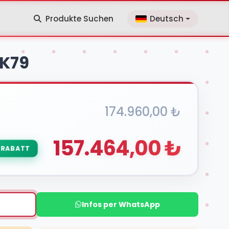
Produkte Suchen
Deutsch
 K79
174.960,00 ₺
157.464,00 ₺
 RABATT
Infos per WhatsApp