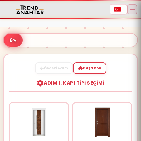
6%
Önceki Adım
Başa Dön
Aramaya başlamak için ürün adı veya model
ADIM 1: KAPI TIPI SEÇIMI
kodu yazın