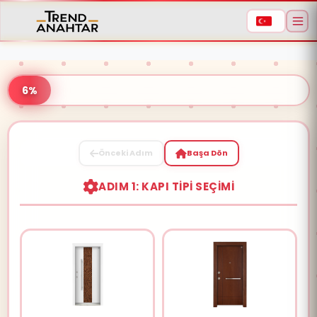
6%
Önceki Adım
Başa Dön
Aramaya başlamak için ürün adı veya model
ADIM 1: KAPI TIPI SEÇIMI
kodu yazın